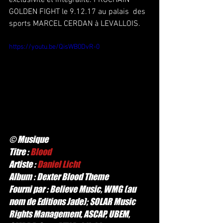
exclusivité et intégralité. PROCHAIN 
GOLDEN FIGHT le 9.12.17 au palais  des 
sports MARCEL CERDAN à LEVALLOIS.
https://youtu.be/QisWB0DvR-0
© Musique
Titre : 
Blood
Artiste : 
Daniel Licht
Album : Dexter Blood Theme   
Fourni par : Believe Music, WMG (au 
nom de Editions Jade); SOLAR Music 
Rights Management, ASCAP, UBEM, 