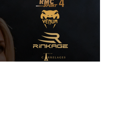
QUI SOMMES NOUS ?
LIENS
L’organisation GOLDEN FIGHT
PROMOTION est composée de membres
éminents du célèbre club de boxe
thaïlandaise, le DEREK BOXING, en les
personnes de Lahcene Brigui, ex-
compétiteur devenu coach et promoteur,
Léon Mendy, ex-compétiteur devenu