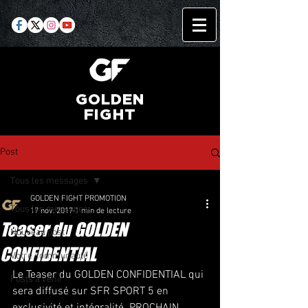
GOLDEN
FIGHT
Post
Tous les messages
GOLDEN FIGHT PROMOTION
Tous les messages
17 nov. 2017
1 min de lecture
Teaser du GOLDEN
Nouveau post
CONFIDENTIAL
Votre communauté
Le Teaser du GOLDEN CONFIDENTIAL qui 
Posts à venir
sera diffusé sur SFR SPORT 5 en  