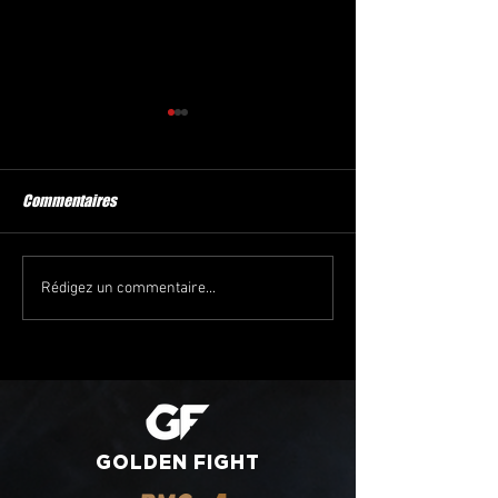
Commentaires
Credissimmo Golden Fight en
GOLDEN FIGHT PRO
Rédigez un commentaire...
Grand...
01.12.2018
GOLDEN
FIGHT