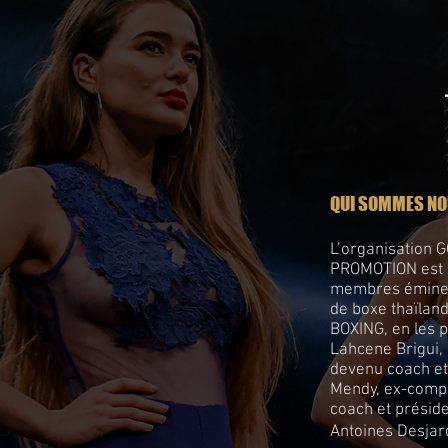
QUI SOMMES NO
L’organisation
PROMOTION est
membres éminen
de boxe thaïlan
BOXING, en les 
Lahcene Brigui,
devenu coach et
Mendy, ex-comp
coach et présid
Antoines Desjard