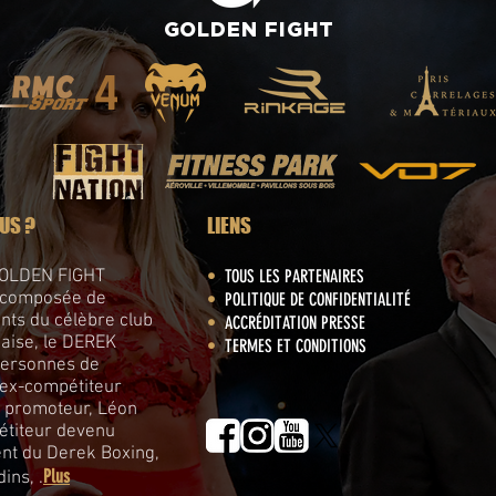
GOLDEN
FIGHT
US ?
LIENS
 GOLDEN FIGHT
•
TOUS LES PARTENAIRES
 composée de
•
POLITIQUE DE CONFIDENTIALITÉ
ts du célèbre club
•
ACCRÉDITATION PRESSE
daise, le DEREK
•
TERMES ET CONDITIONS
personnes de
 ex-compétiteur
 promoteur, Léon
étiteur devenu
ent du Derek Boxing,
Plus
ins, .