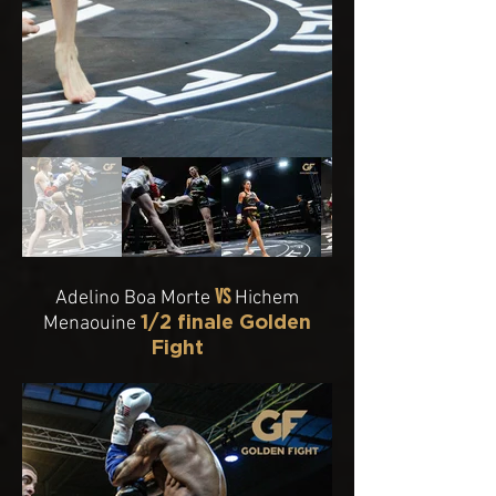
VS
Adelino Boa Morte
Hichem
1/2 finale Golden
Menaouine
Fight