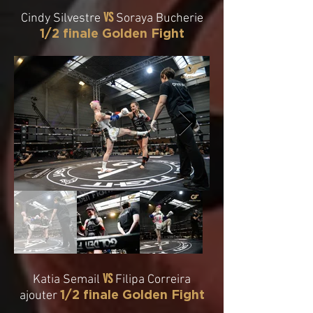
VS
Cindy Silvestre
Soraya Bucherie
1/2 finale Golden Fight
VS
Katia Semail
Filipa Correira
1/2 finale Golden Fight
ajouter