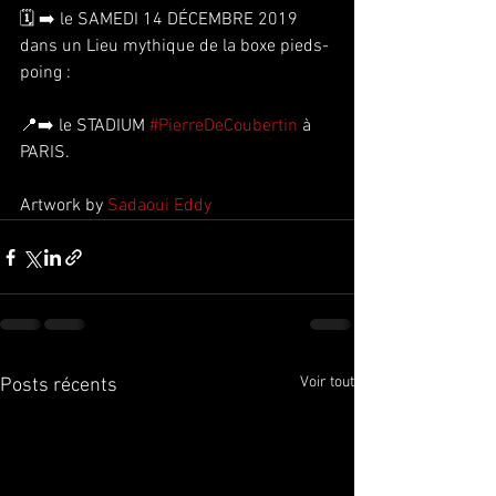
🗓 ➡️ le SAMEDI 14 DÉCEMBRE 2019 
dans un Lieu mythique de la boxe pieds-
poing : 
📍➡️ le STADIUM 
#PierreDeCoubertin
 à 
PARIS. 
Artwork by 
Sadaoui Eddy
Voir tout
Posts récents