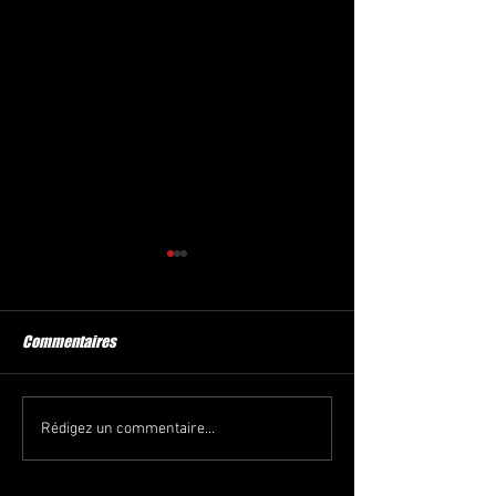
Commentaires
GOLDEN FIGHT PROMOTION /
Youssef Boughan
Rédigez un commentaire...
01.12.2018
Boughanem