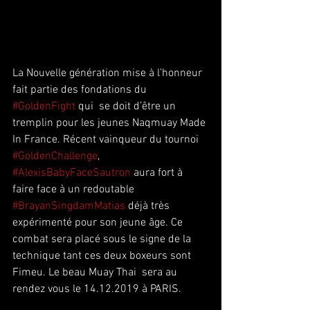
La Nouvelle génération mise à l’honneur 
fait partie des fondations du 
#GoldenFight
 qui  se doit d’être un 
tremplin pour les jeunes Naqmuay Made 
In France. Récent vainqueur du tournoi 
#GoldenChallenge
, 
#AlexisBabyFaceSautron
 aura fort à 
faire face à un redoutable 
#BrayanSingdamMatias
 déjà très 
expérimenté pour son jeune âge. Ce 
combat sera placé sous le signe de la 
technique tant ces deux boxeurs sont 
Fimeu. Le beau Muay Thai  sera au 
rendez vous le 14.12.2019 à PARIS. 