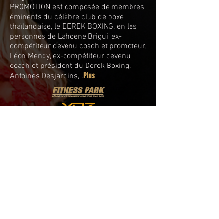
PROMOTION est composée de membres
éminents du célèbre club de boxe
thaïlandaise, le DEREK BOXING, en les
personnes de Lahcene Brigui, ex-
compétiteur devenu coach et promoteur,
Léon Mendy, ex-compétiteur devenu
coach et président du Derek Boxing,
Plus
Antoines Desjardins, .
•
TOUS LES PARTENAIRES
•
POLITIQUE DE CONFIDENTIALITÉ
•
ACCRÉDITATION PRESSE
•
TERMES ET CONDITIONS